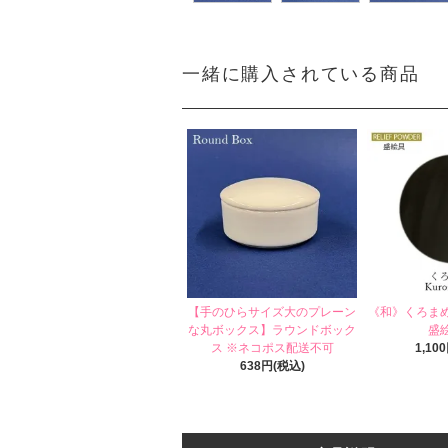
一緒に購入されている商品
【手のひらサイズ大のプレーン
《和》くろま
な丸ボックス】ラウンドボック
盛
ス ※ネコポス配送不可
1,10
638円(税込)