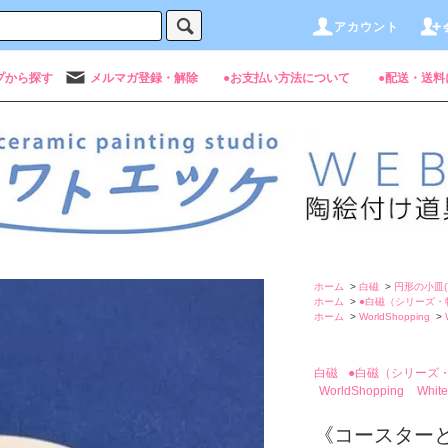
アカウント
プから探す
メルマガ登録・解除
●お支払い方法について
●配送・送料
ホーム
>
白磁
>
円形の小皿(
ホーム
>
●白磁（シリーズ・
ホーム
>
WorldShopping
>
白磁
●白磁（シリーズ
WorldShopping
White
《コースター