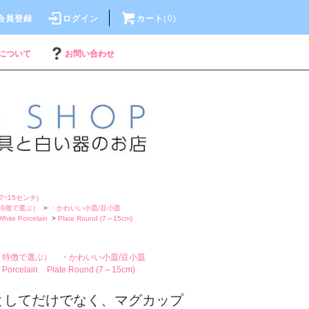
会員登録
ログイン
カート
(
0
)
について
お問い合わせ
7~15センチ)
特徴で選ぶ）
>
・かわいい小皿/豆小皿
White Porcelain
>
Plate Round (7～15cm)
・特徴で選ぶ）
・かわいい小皿/豆小皿
 Porcelain
Plate Round (7～15cm)
としてだけでなく、マグカップ