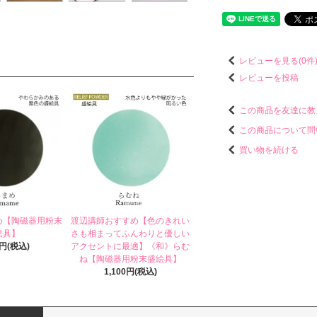
レビューを見る(0件
レビューを投稿
この商品を友達に教
この商品について問
買い物を続ける
め【陶磁器用粉末
渡辺講師おすすめ【色のきれい
絵具】
さも相まってふんわりと優しい
0円(税込)
アクセントに最適】《和》らむ
ね【陶磁器用粉末盛絵具】
1,100円(税込)