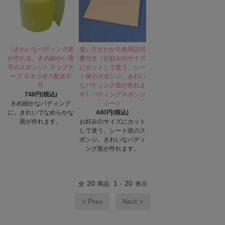
《きれいなパディング面
使い方がわかる使用説明
が作れる、きめ細かい薄
書付き《お好みのサイズ
手のスポンジ》ラップテ
にカットして使う、シー
ープ ※ネコポス配送不
ト状のスポンジ。きれい
可
なパディング面が作れま
748円(税込)
す》パディングスポンジ
きめ細かなパディング
シート
に。きれいでなめらかな
440円(税込)
面が作れます。
お好みのサイズにカット
して使う、シート状のス
ポンジ。きれいなパディ
ング面が作れます。
20
1
20
全
商品
-
表示
< Prev
Next >