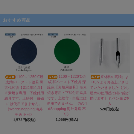
おすすめ商品
(1100～1220℃焼
(1100～1250℃焼
原材料の高騰によ
成)和ペースト下絵具 深
成)和ペースト下絵具 黒
り8/7よりお値上げさせ
緑色【素焼用絵具】※素
古代呉須【素焼用絵具】
ていただきました【少し
焼き専用・下絵付用絵具
※素焼き専用・下絵付用
硬めの使用感で細い線が
です。上絵付・白磁には
絵具です。上絵付・白磁
描けます】 丸ペン先 2本
使用できません。《Worl
には使用できません。
入
dShopping 海外発送 不
《WorldShopping 海外
528円(税込)
可》
発送 不可》
1,056円(税込)
1,573円(税込)