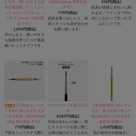
しなり、使いやすさも抜
orldShopping 海外発送
836円(税込)
群の最高級パレットナイ
不可》
絵具が抜群にきれいに削
フ】ホルベイン Aパレッ
770円(税込)
れます。ペインターのた
トナイフNo.8 《海外発
絵具を取り出したり、絵
めにこだわって作ったゴ
送 不可》
具とオイルを混ぜ合わせ
ムピックです。
1,650円(税込)
る際に使います。
刃のしなり、使いやすさ
も抜群の手づくりの最高
級パレットナイフです。
【下絵をトレース
コリンスキー丸筆1053 0
【水溶性溶剤に向いてい
する時に使います】スタ
号
ます。盛り絵具を使った
イラス鉄筆《WorldShop
4,565円(税込)
面の色伏せにおすすめ】
ping 海外発送 不可》
毛先がきれいに揃い、特
面相筆(黒狸)小
770円(税込)
にストロークを描く際に
1,430円(税込)
下絵をトレースする際に
は筆の抜けがとてもきれ
面の色伏せや線描きに