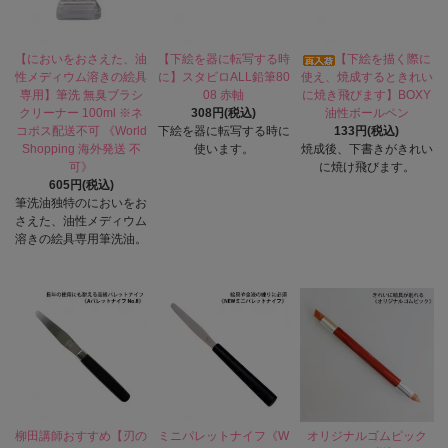
【においをおさえた、油
【下絵を器に転写する時
【下絵を描く際に
性メディウム溶きの絵具
に】スタビロALL鉛筆80
使え、焼成するときれい
専用】筆洗 無臭ブラシ
08 赤軸
に焼き飛びます】BOXY
クリーナー 100ml ※ネ
308円(税込)
油性ボールペン
コポス配送不可 《World
下絵を器に転写する時に
133円(税込)
Shopping 海外発送 不
使います。
焼成後、下書きがきれい
可》
に焼け飛びます。
605円(税込)
筆洗油独特のにおいをお
さえた、油性メディウム
溶きの絵具専用筆洗油。
柳田講師おすすめ【刃の
ミニパレットナイフ《W
オリジナルゴムピック