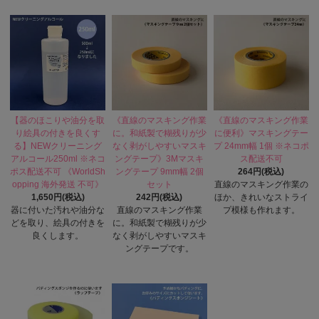
【器のほこりや油分を取
《直線のマスキング作業
《直線のマスキング作業
り絵具の付きを良くす
に。和紙製で糊残りが少
に便利》マスキングテー
る】NEWクリーニング
なく剥がしやすいマスキ
プ 24mm幅 1個 ※ネコポ
アルコール250ml ※ネコ
ングテープ》3Mマスキ
ス配送不可
ポス配送不可 《WorldSh
ングテープ 9mm幅 2個
264円(税込)
opping 海外発送 不可》
セット
直線のマスキング作業の
1,650円(税込)
242円(税込)
ほか、きれいなストライ
器に付いた汚れや油分な
直線のマスキング作業
プ模様も作れます。
どを取り、絵具の付きを
に。和紙製で糊残りが少
良くします。
なく剥がしやすいマスキ
ングテープです。