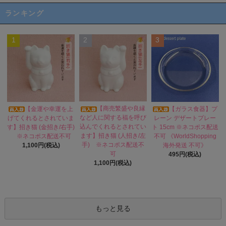
ランキング
1
2
3
【商売繁盛や良縁
【金運や幸運を上
【ガラス食器】プ
など人に関する福を呼び
げてくれるとされていま
レーン デザートプレー
込んでくれるとされてい
す】招き猫 (金招き/右手)
ト 15cm ※ネコポス配送
ます】招き猫 (人招き/左
※ネコポス配送不可
不可 《WorldShopping
手) ※ネコポス配送不
1,100円(税込)
海外発送 不可》
可
495円(税込)
1,100円(税込)
もっと見る