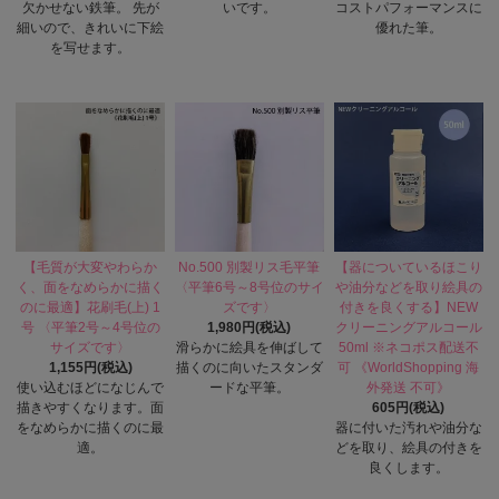
欠かせない鉄筆。 先が
いです。
コストパフォーマンスに
細いので、きれいに下絵
優れた筆。
を写せます。
【毛質が大変やわらか
No.500 別製リス毛平筆
【器についているほこり
く、面をなめらかに描く
〈平筆6号～8号位のサイ
や油分などを取り絵具の
のに最適】花刷毛(上) 1
ズです〉
付きを良くする】NEW
号 〈平筆2号～4号位の
1,980円(税込)
クリーニングアルコール
サイズです〉
滑らかに絵具を伸ばして
50ml ※ネコポス配送不
1,155円(税込)
描くのに向いたスタンダ
可 《WorldShopping 海
使い込むほどになじんで
ードな平筆。
外発送 不可》
描きやすくなります。面
605円(税込)
をなめらかに描くのに最
器に付いた汚れや油分な
適。
どを取り、絵具の付きを
良くします。