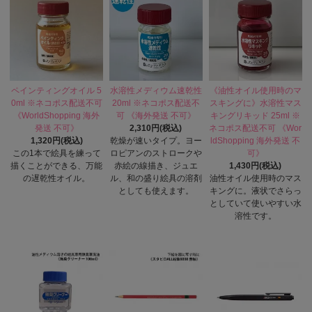
ペインティングオイル 5
水溶性メディウム速乾性
《油性オイル使用時のマ
0ml ※ネコポス配送不可
20ml ※ネコポス配送不
スキングに》水溶性マス
《WorldShopping 海外
可 《海外発送 不可》
キングリキッド 25ml ※
発送 不可》
2,310円(税込)
ネコポス配送不可 《Wor
1,320円(税込)
乾燥が速いタイプ。ヨー
ldShopping 海外発送 不
この1本で絵具を練って
ロピアンのストロークや
可》
描くことができる、万能
赤絵の線描き、ジュエ
1,430円(税込)
の遅乾性オイル。
ル、和の盛り絵具の溶剤
油性オイル使用時のマス
としても使えます。
キングに。液状でさらっ
としていて使いやすい水
溶性です。