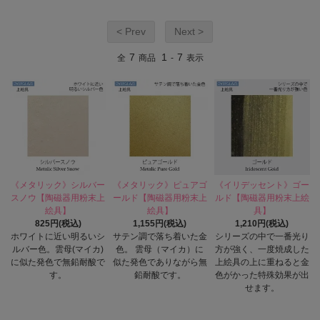
< Prev
Next >
7
1
7
全
商品
-
表示
《メタリック》シルバー
《メタリック》ピュアゴ
《イリデッセント》ゴー
スノウ【陶磁器用粉末上
ールド【陶磁器用粉末上
ルド【陶磁器用粉末上絵
絵具】
絵具】
具】
825円(税込)
1,155円(税込)
1,210円(税込)
ホワイトに近い明るいシ
サテン調で落ち着いた金
シリーズの中で一番光り
ルバー色。雲母(マイカ)
色。 雲母（マイカ）に
方が強く、一度焼成した
に似た発色で無鉛耐酸で
似た発色でありながら無
上絵具の上に重ねると金
す。
鉛耐酸です。
色がかった特殊効果が出
せます。