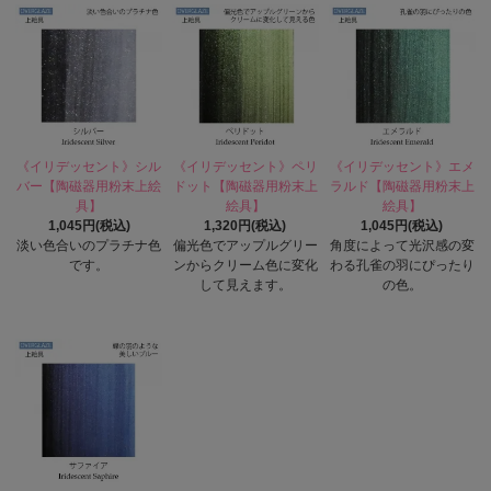
《イリデッセント》シル
《イリデッセント》ペリ
《イリデッセント》エメ
バー【陶磁器用粉末上絵
ドット【陶磁器用粉末上
ラルド【陶磁器用粉末上
具】
絵具】
絵具】
1,045円(税込)
1,320円(税込)
1,045円(税込)
淡い色合いのプラチナ色
偏光色でアップルグリー
角度によって光沢感の変
です。
ンからクリーム色に変化
わる孔雀の羽にぴったり
して見えます。
の色。