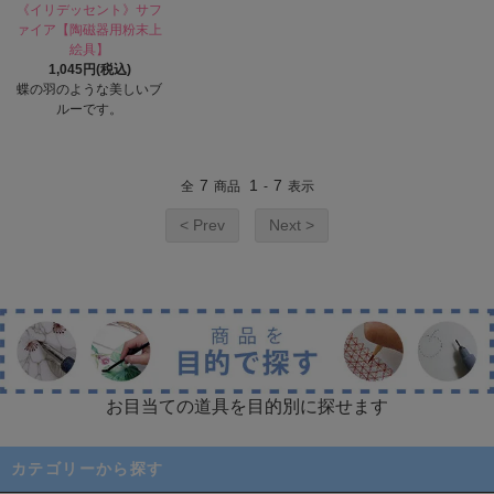
《イリデッセント》サフ
ァイア【陶磁器用粉末上
絵具】
1,045円(税込)
蝶の羽のような美しいブ
ルーです。
7
1
7
全
商品
-
表示
< Prev
Next >
お目当ての道具を目的別に探せます
カテゴリーから探す