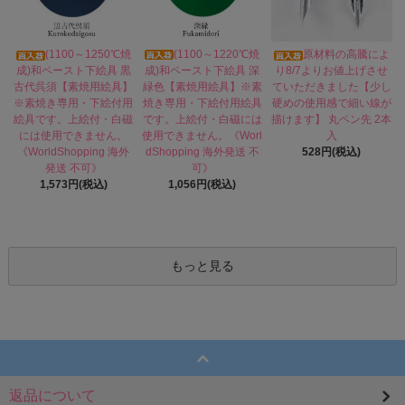
(1100～1220℃焼
(1100～1250℃焼
原材料の高騰によ
成)和ペースト下絵具 深
成)和ペースト下絵具 黒
り8/7よりお値上げさせ
緑色【素焼用絵具】※素
古代呉須【素焼用絵具】
ていただきました【少し
焼き専用・下絵付用絵具
※素焼き専用・下絵付用
硬めの使用感で細い線が
です。上絵付・白磁には
絵具です。上絵付・白磁
描けます】 丸ペン先 2本
使用できません。《Worl
には使用できません。
入
dShopping 海外発送 不
《WorldShopping 海外
528円(税込)
可》
発送 不可》
1,056円(税込)
1,573円(税込)
もっと見る
返品について