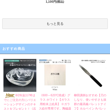
1,100円(税込)
もっと見る
おすすめ商品
《600～620℃焼成》グ
8/28(金)17時ま
柳田講師おすすめ【刃の
ラス ホワイト【ガラス
しなり、使いやすさも抜
でにご注文の方にバリエ
用粉末上絵具】 ※ガラ
群の最高級パレットナイ
ーションデザインのテキ
ス絵付専用です。陶磁器
フ】ホルベイン Aパレッ
ストをプレゼント！《石