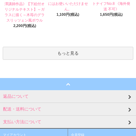
にはお使いいただけませ
トナイフNo.8 《海外発
澤講師作品》【下絵付オ
ん。
送 不可》
リジナルテキスト】～ガ
1,100円(税込)
1,650円(税込)
ラスに描く～木苺のグラ
スリッツェン風ボウル
2,200円(税込)
もっと見る
返品について
配送・送料について
支払い方法について
マイアカウント
会員登録