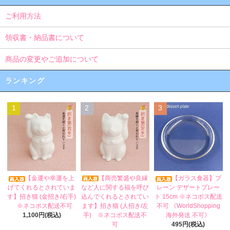
ご利用方法
領収書・納品書について
商品の変更やご追加について
ランキング
1
2
3
【商売繁盛や良縁
【金運や幸運を上
【ガラス食器】プ
など人に関する福を呼び
げてくれるとされていま
レーン デザートプレー
込んでくれるとされてい
す】招き猫 (金招き/右手)
ト 15cm ※ネコポス配送
ます】招き猫 (人招き/左
※ネコポス配送不可
不可 《WorldShopping
手) ※ネコポス配送不
1,100円(税込)
海外発送 不可》
可
495円(税込)