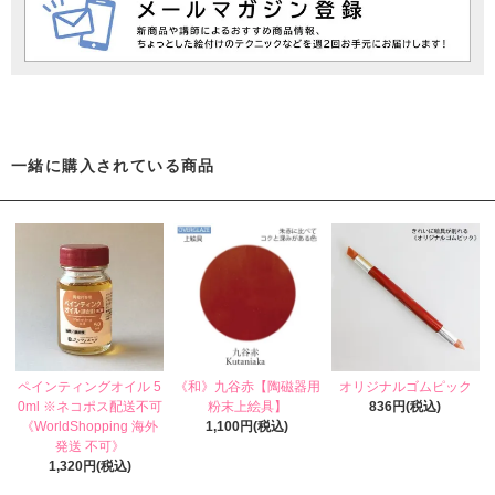
一緒に購入されている商品
ペインティングオイル 5
《和》九谷赤【陶磁器用
オリジナルゴムピック
0ml ※ネコポス配送不可
粉末上絵具】
836円(税込)
《WorldShopping 海外
1,100円(税込)
発送 不可》
1,320円(税込)