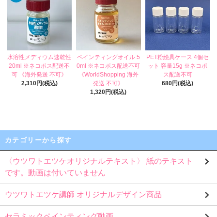
水溶性メディウム速乾性
ペインティングオイル 5
PET粉絵具ケース 4個セ
20ml ※ネコポス配送不
0ml ※ネコポス配送不可
ット 容量15g ※ネコポ
可 《海外発送 不可》
《WorldShopping 海外
ス配送不可
2,310円(税込)
発送 不可》
680円(税込)
1,320円(税込)
カテゴリーから探す
〈ウツワトエツケオリジナルテキスト〉 紙のテキスト
です。動画は付いていません
ウツワトエツケ講師 オリジナルデザイン商品
セラミックペインティング動画