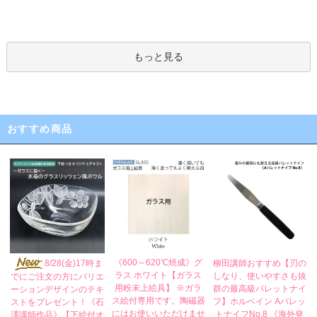
もっと見る
おすすめ商品
《600～620℃焼成》グ
8/28(金)17時ま
柳田講師おすすめ【刃の
ラス ホワイト【ガラス
しなり、使いやすさも抜
でにご注文の方にバリエ
用粉末上絵具】 ※ガラ
群の最高級パレットナイ
ーションデザインのテキ
ス絵付専用です。陶磁器
フ】ホルベイン Aパレッ
ストをプレゼント！《石
にはお使いいただけませ
トナイフNo.8 《海外発
澤講師作品》【下絵付オ