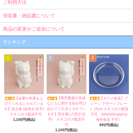
ご利用方法
領収書・納品書について
商品の変更やご追加について
ランキング
1
2
3
【商売繁盛や良縁
【金運や幸運を上
【ガラス食器】プ
など人に関する福を呼び
げてくれるとされていま
レーン デザートプレー
込んでくれるとされてい
す】招き猫 (金招き/右手)
ト 15cm ※ネコポス配送
ます】招き猫 (人招き/左
※ネコポス配送不可
不可 《WorldShopping
手) ※ネコポス配送不
1,100円(税込)
海外発送 不可》
可
495円(税込)
1,100円(税込)