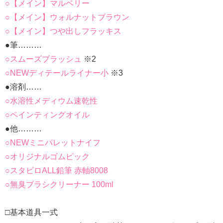
○【メイン】マルベリー
○【メイン】ウォルナットブラウン
○【メイン】つや出しフラッキス
●筆………
○スムーズブラッシュ
※2
○NEWディテールライナー小
※3
●溶剤……
○水溶性メディウム速乾性
○ペインティングオイル
●他………
○NEWミニパレットナイフ
○オリジナルゴムピック
○スタビロALL鉛筆 赤軸8008
○無臭ブラシクリーナー 100ml
□基本道具一式