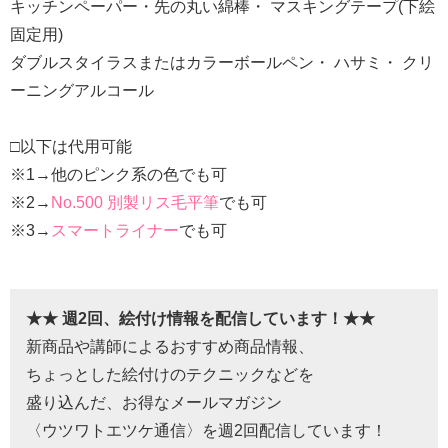
キッチンペーパー・先の丸い綿棒・ マスキングテープ(下絵
固定用)
ダブルスタイラスまたはカラーボールペン・ ハサミ・ クリ
ーニングアルコール
□以下は代用可能
※1→他のピンク系の色でも可
※2→
No.500 別製リス毛平筆
でも可
※3→
スマートライナー
でも可
★★ 週2回、絵付け情報を配信しています！★★
新商品や講師によるおすすめ商品情報、
ちょっとした絵付けのテクニックなどを
盛り込んだ、お得なメールマガジン
〈ウツワトエツケ通信〉を週2回配信しています！