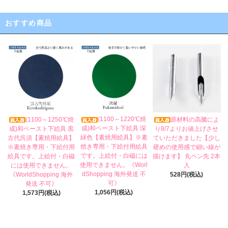
おすすめ商品
(1100～1220℃焼
(1100～1250℃焼
原材料の高騰によ
成)和ペースト下絵具 深
成)和ペースト下絵具 黒
り8/7よりお値上げさせ
緑色【素焼用絵具】※素
古代呉須【素焼用絵具】
ていただきました【少し
焼き専用・下絵付用絵具
※素焼き専用・下絵付用
硬めの使用感で細い線が
です。上絵付・白磁には
絵具です。上絵付・白磁
描けます】 丸ペン先 2本
使用できません。《Worl
には使用できません。
入
dShopping 海外発送 不
《WorldShopping 海外
528円(税込)
可》
発送 不可》
1,056円(税込)
1,573円(税込)