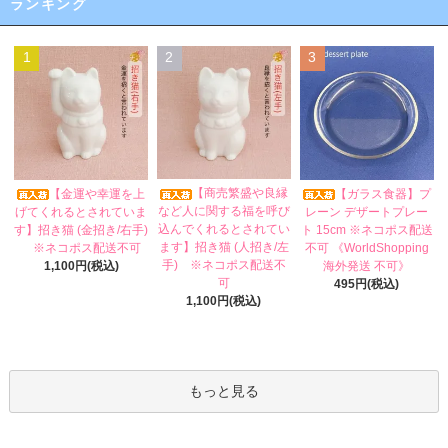
ランキング
1
2
3
【商売繁盛や良縁
【金運や幸運を上
【ガラス食器】プ
など人に関する福を呼び
げてくれるとされていま
レーン デザートプレー
込んでくれるとされてい
す】招き猫 (金招き/右手)
ト 15cm ※ネコポス配送
ます】招き猫 (人招き/左
※ネコポス配送不可
不可 《WorldShopping
手) ※ネコポス配送不
1,100円(税込)
海外発送 不可》
可
495円(税込)
1,100円(税込)
もっと見る