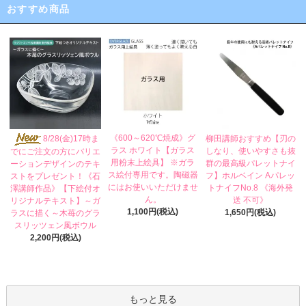
おすすめ商品
《600～620℃焼成》グ
8/28(金)17時ま
柳田講師おすすめ【刃の
ラス ホワイト【ガラス
しなり、使いやすさも抜
でにご注文の方にバリエ
用粉末上絵具】 ※ガラ
群の最高級パレットナイ
ーションデザインのテキ
ス絵付専用です。陶磁器
フ】ホルベイン Aパレッ
ストをプレゼント！《石
にはお使いいただけませ
トナイフNo.8 《海外発
澤講師作品》【下絵付オ
ん。
送 不可》
リジナルテキスト】～ガ
1,100円(税込)
1,650円(税込)
ラスに描く～木苺のグラ
スリッツェン風ボウル
2,200円(税込)
もっと見る