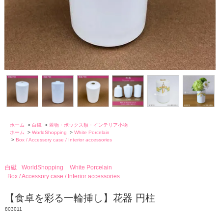
ホーム
>
白磁
>
蓋物・ボックス類・インテリア小物
ホーム
>
WorldShopping
>
White Porcelain
>
Box / Accessory case / Interior accessories
白磁
WorldShopping
White Porcelain
Box / Accessory case / Interior accessories
【食卓を彩る一輪挿し】花器 円柱
803011