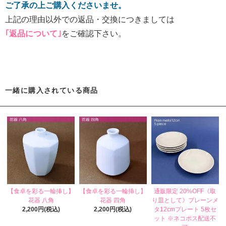
ご了承の上ご購入くださいませ。
上記の理由以外での返品・交換につきましては
｢返品について｣
をご確認下さい。
一緒に購入されている商品
【食卓を彩る一輪挿し】
【食卓を彩る一輪挿し】
通販限定 20%OFF《取
花器 八角
花器 四角
り皿として》プレーンメ
2,200円(税込)
2,200円(税込)
タ12cmプレート 5枚セ
ット ※ネコポス配送不