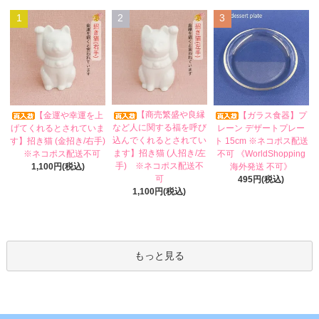
1
2
3
【商売繁盛や良縁
【金運や幸運を上
【ガラス食器】プ
など人に関する福を呼び
げてくれるとされていま
レーン デザートプレー
込んでくれるとされてい
す】招き猫 (金招き/右手)
ト 15cm ※ネコポス配送
ます】招き猫 (人招き/左
※ネコポス配送不可
不可 《WorldShopping
手) ※ネコポス配送不
1,100円(税込)
海外発送 不可》
可
495円(税込)
1,100円(税込)
もっと見る