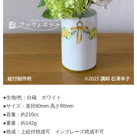
●生地/色：白磁 ホワイト
●サイズ：直径60mm 高さ90mm
●容量：約210cc
●重量：約142g
●焼成：上絵付焼成可 イングレーズ焼成不可