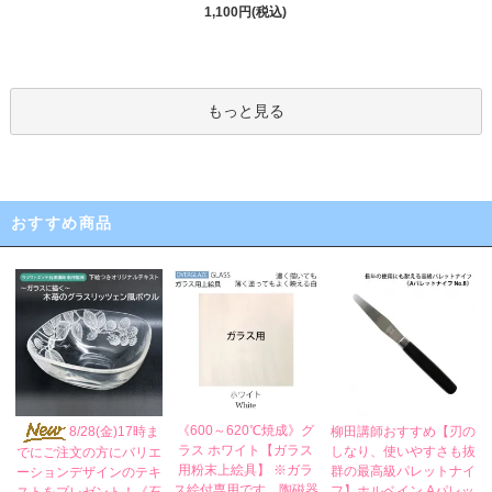
1,100円(税込)
もっと見る
おすすめ商品
《600～620℃焼成》グ
8/28(金)17時ま
柳田講師おすすめ【刃の
ラス ホワイト【ガラス
しなり、使いやすさも抜
でにご注文の方にバリエ
用粉末上絵具】 ※ガラ
群の最高級パレットナイ
ーションデザインのテキ
ス絵付専用です。陶磁器
フ】ホルベイン Aパレッ
ストをプレゼント！《石