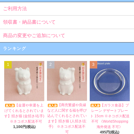
ご利用方法
領収書・納品書について
商品の変更やご追加について
ランキング
1
2
3
【商売繁盛や良縁
【金運や幸運を上
【ガラス食器】プ
など人に関する福を呼び
げてくれるとされていま
レーン デザートプレー
込んでくれるとされてい
す】招き猫 (金招き/右手)
ト 15cm ※ネコポス配送
ます】招き猫 (人招き/左
※ネコポス配送不可
不可 《WorldShopping
手) ※ネコポス配送不
1,100円(税込)
海外発送 不可》
可
495円(税込)