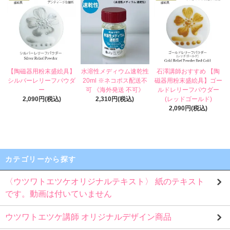
【陶磁器用粉末盛絵具】
水溶性メディウム速乾性
石澤講師おすすめ 【陶
シルバーレリーフパウダ
20ml ※ネコポス配送不
磁器用粉末盛絵具】ゴー
ー
可 《海外発送 不可》
ルドレリーフパウダー
2,090円(税込)
2,310円(税込)
(レッドゴールド)
2,090円(税込)
カテゴリーから探す
〈ウツワトエツケオリジナルテキスト〉 紙のテキスト
です。動画は付いていません
ウツワトエツケ講師 オリジナルデザイン商品