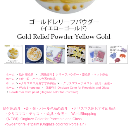
ホーム
>
絵付用絵具
>
【陶磁器用】レリーフパウダー・盛絵具・マット剤他
ホーム
>
●金・銀・パール色系の絵具
ホーム
>
●クリスマス用おすすめ商品
>
・クリスマス～テキスト・絵具・金液～
ホーム
>
WorldShopping
>
《NEW!》Onglaze Color for Porcelain and Glass
>
Powder for relief paint (Onglaze color for Porcelain)
絵付用絵具
●金・銀・パール色系の絵具
●クリスマス用おすすめ商品
・クリスマス～テキスト・絵具・金液～
WorldShopping
《NEW!》Onglaze Color for Porcelain and Glass
Powder for relief paint (Onglaze color for Porcelain)