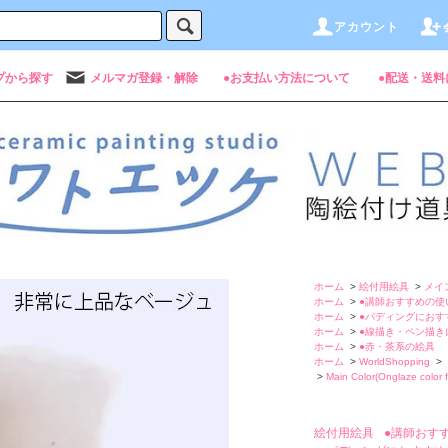
アカウント
プから探す
メルマガ登録・解除
●お支払い方法について
●配送・送料
ホーム
>
絵付用絵具
>
メイ
ホーム
>
●講師おすすめの使
ホーム
>
●パディングにおす
ホーム
>
●線描き・ペン描き
ホーム
>
●赤・茶系の絵具
ホーム
>
WorldShopping
>
>
Main Color(Onglaze color f
絵付用絵具
●講師おす