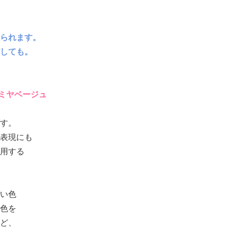
られます。
しても。
。
シミヤベージュ
す。
表現にも
用する
い色
色を
ど、