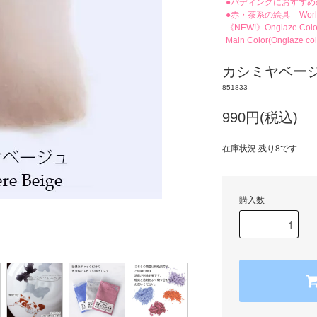
●パディングにおすすめ
●赤・茶系の絵具
Wor
《NEW!》Onglaze Color f
Main Color(Onglaze colo
カシミヤベー
851833
990円(税込)
在庫状況 残り8です
購入数