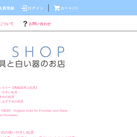
会員登録
ログイン
カート
(
0
)
について
お問い合わせ
ンカラー【陶磁器用上絵具】
いやすい絵具
すめの絵具
におすすめの絵具
《NEW!》Onglaze Color for Porcelain and Glass
or Porcelain)
すめの使いやすい絵具