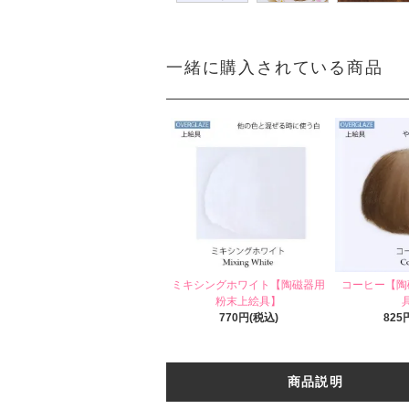
一緒に購入されている商品
ミキシングホワイト【陶磁器用
コーヒー【陶
粉末上絵具】
770円(税込)
825
商品説明