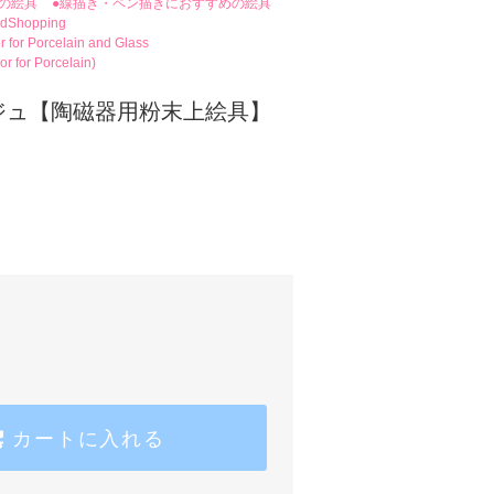
の絵具
●線描き・ペン描きにおすすめの絵具
ldShopping
or Porcelain and Glass
r for Porcelain)
ジュ【陶磁器用粉末上絵具】
カートに入れる