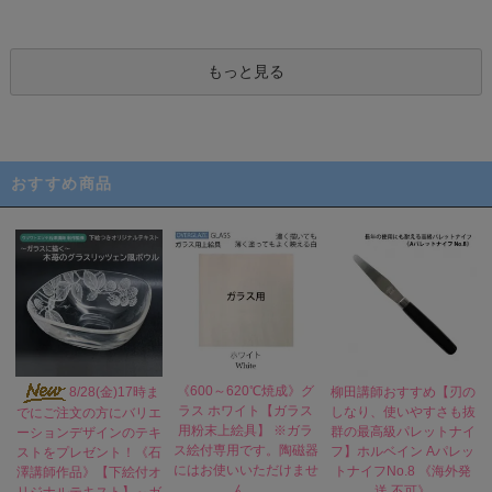
もっと見る
おすすめ商品
《600～620℃焼成》グ
8/28(金)17時ま
柳田講師おすすめ【刃の
ラス ホワイト【ガラス
しなり、使いやすさも抜
でにご注文の方にバリエ
用粉末上絵具】 ※ガラ
群の最高級パレットナイ
ーションデザインのテキ
ス絵付専用です。陶磁器
フ】ホルベイン Aパレッ
ストをプレゼント！《石
にはお使いいただけませ
トナイフNo.8 《海外発
澤講師作品》【下絵付オ
ん。
送 不可》
リジナルテキスト】～ガ