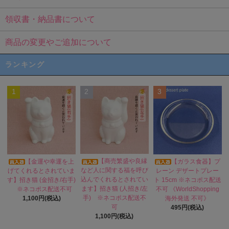
領収書・納品書について
商品の変更やご追加について
ランキング
1
2
3
【商売繁盛や良縁
【金運や幸運を上
【ガラス食器】プ
など人に関する福を呼び
げてくれるとされていま
レーン デザートプレー
込んでくれるとされてい
す】招き猫 (金招き/右手)
ト 15cm ※ネコポス配送
ます】招き猫 (人招き/左
※ネコポス配送不可
不可 《WorldShopping
手) ※ネコポス配送不
1,100円(税込)
海外発送 不可》
可
495円(税込)
1,100円(税込)