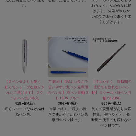
な方にも適したペン先で
密描写に適しています。
スクールペン先よりもや
す。
わらかく、なめらかに描
けます。 先端が軟らか
いので力加減で細くも太
くも描けます。
【Ｇペン先よりも硬く、
在庫限り【程よい長さで
【持ちやすく、長時間の
細くてシャープな線がき
使いやすい丸ペン先専用
使用でも疲れないペン
れいに描けます】 スク
のペン軸】 丸ペン用軸 S
軸】スクール・Gペン用
ールペン先 3本入
L-1005 ブルー
軸 SL2050
418円(税込)
396円(税込)
660円(税込)
細くシャープな線が描け
木製で軽く、 程よい長
長くて安定感があり大変
るペン先。
さで使いやすい丸ペン先
軽量。 持ちやすく、長
専用のペン軸です。
時間の使用でも疲れない
ペン軸です。