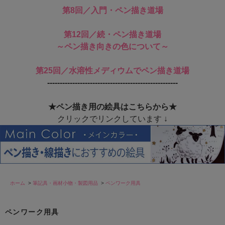
第8回／入門・ペン描き道場
第12回／続・ペン描き道場
～ペン描き向きの色について～
第25回／水溶性メディウムでペン描き道場
----------------------------------------------------
★ペン描き用の絵具はこちらから★
クリックでリンクしています ↓
ホーム
>
筆記具・画材小物・製図用品
>
ペンワーク用具
ペンワーク用具