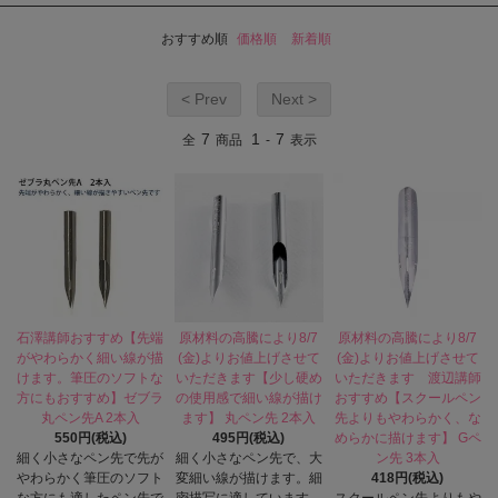
おすすめ順
価格順
新着順
< Prev
Next >
7
1
7
全
商品
-
表示
石澤講師おすすめ【先端
原材料の高騰により8/7
原材料の高騰により8/7
がやわらかく細い線が描
(金)よりお値上げさせて
(金)よりお値上げさせて
けます。筆圧のソフトな
いただきます【少し硬め
いただきます 渡辺講師
方にもおすすめ】ゼブラ
の使用感で細い線が描け
おすすめ【スクールペン
丸ペン先A 2本入
ます】 丸ペン先 2本入
先よりもやわらかく、な
550円(税込)
495円(税込)
めらかに描けます】 Gペ
細く小さなペン先で先が
細く小さなペン先で、大
ン先 3本入
やわらかく筆圧のソフト
変細い線が描けます。細
418円(税込)