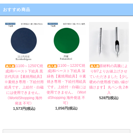
おすすめ商品
(1100～1220℃焼
(1100～1250℃焼
原材料の高騰によ
成)和ペースト下絵具 深
成)和ペースト下絵具 黒
り8/7よりお値上げさせ
緑色【素焼用絵具】※素
古代呉須【素焼用絵具】
ていただきました【少し
焼き専用・下絵付用絵具
※素焼き専用・下絵付用
硬めの使用感で細い線が
です。上絵付・白磁には
絵具です。上絵付・白磁
描けます】 丸ペン先 2本
使用できません。《Worl
には使用できません。
入
dShopping 海外発送 不
《WorldShopping 海外
528円(税込)
可》
発送 不可》
1,056円(税込)
1,573円(税込)