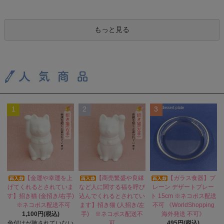
もっと見る
1
2
3
【金運や幸運を上
【商売繁盛や良縁
【ガラス食器】プ
げてくれるとされていま
など人に関する福を呼び
レーン デザートプレー
す】招き猫 (金招き/右手)
込んでくれるとされてい
ト 15cm ※ネコポス配送
※ネコポス配送不可
ます】招き猫 (人招き/左
不可 《WorldShopping
1,100円(税込)
手) ※ネコポス配送不
海外発送 不可》
色付けが施されていない
可
495円(税込)