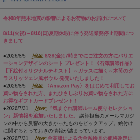
令和8年熊本地震の影響によるお荷物のお届けについて
8/11(火祝)～8/16(日)夏期休暇に伴う発送業務停止期間につ
きまして
●2026/8/5
8/28(金)17時までにご注文の方にバリエ
ーションデザインのシート プレゼント！《石澤講師作品》
【下絵付オリジナルテキスト】～ガラスに描く～木苺のグ
ラスリッツェン風ボウル 発売いたしました！
●2026/8/5
〈Amazon Pay〉をはじめて利用してお
買い物をされた方、またひさしぶりお買い物をされた方に
お得なギフトカードプレゼント！
●2026/7/31
『気まぐれ講師ルーム便りセレクショ
ン』新情報を追加いたしました。
講師担当のメールマガジ
ンの中から反響の大きかったものをピックアップ。絵付け
に関するとっておきの情報が詰まっています。
●2026/7/31
金高騰による含金系絵具の価格改定に