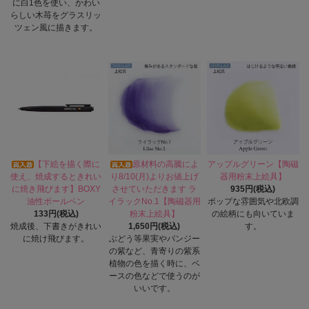
に白1色を使い、かわい
らしい木苺をグラスリッ
ツェン風に描きます。
【下絵を描く際に
原材料の高騰によ
アップルグリーン【陶磁
使え、焼成するときれい
り8/10(月)よりお値上げ
器用粉末上絵具】
に焼き飛びます】BOXY
させていただきます ラ
935円(税込)
油性ボールペン
イラックNo.1【陶磁器用
ポップな雰囲気や北欧調
133円(税込)
粉末上絵具】
の絵柄にも向いていま
焼成後、下書きがきれい
1,650円(税込)
す。
に焼け飛びます。
ぶどう等果実やパンジー
の紫など、青寄りの紫系
植物の色を描く時に、ベ
ースの色などで使うのが
いいです。