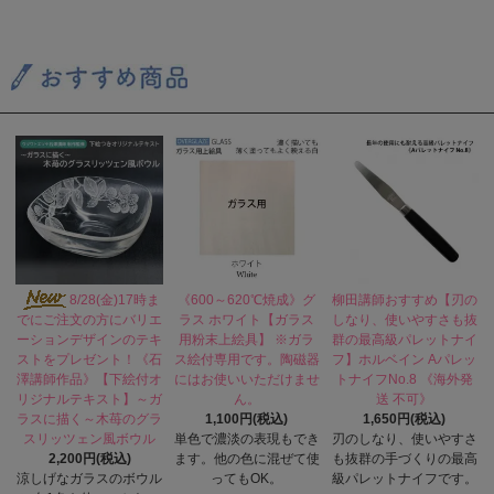
8/28(金)17時ま
《600～620℃焼成》グ
柳田講師おすすめ【刃の
ラス ホワイト【ガラス
しなり、使いやすさも抜
でにご注文の方にバリエ
用粉末上絵具】 ※ガラ
群の最高級パレットナイ
ーションデザインのテキ
ス絵付専用です。陶磁器
フ】ホルベイン Aパレッ
ストをプレゼント！《石
にはお使いいただけませ
トナイフNo.8 《海外発
澤講師作品》【下絵付オ
ん。
送 不可》
リジナルテキスト】～ガ
1,100円(税込)
1,650円(税込)
ラスに描く～木苺のグラ
単色で濃淡の表現もでき
刃のしなり、使いやすさ
スリッツェン風ボウル
ます。他の色に混ぜて使
も抜群の手づくりの最高
2,200円(税込)
ってもOK。
級パレットナイフです。
涼しげなガラスのボウル