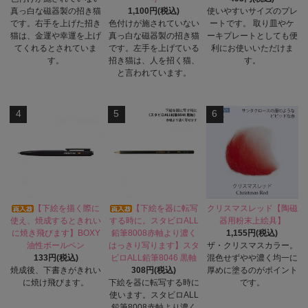
真っ白な磁器製の招き猫
1,100円(税込)
使いやすいサイズのプレ
です。右手を上げた招き
色付けが施されていない
ートです。 取り皿やケ
猫は、金運や幸運を上げ
真っ白な磁器製の招き猫
ーキプレートとしても便
てくれるとされていま
です。左手を上げている
利にお使いいただけま
す。
招き猫は、人を招く猫、
す。
と言われています。
4
5
6
【下絵を描く際に
【下絵を器に転写
クリスマスレッド【陶磁
使え、焼成するときれい
する時に。スタビロALL
器用粉末上絵具】
に焼き飛びます】BOXY
鉛筆8008赤軸より濃く
1,155円(税込)
油性ボールペン
はっきり写ります】スタ
ザ・クリスマスカラー。
133円(税込)
ビロALL鉛筆8046 黒軸
混色せずやや濃く均一に
焼成後、下書きがきれい
308円(税込)
厚めに塗るのがポイント
に焼け飛びます。
下絵を器に転写する時に
です。
使います。スタビロALL
鉛筆8008赤軸より濃く