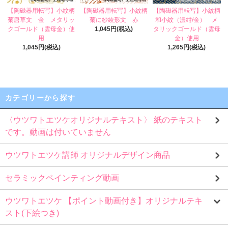
【陶磁器用転写】小紋柄
【陶磁器用転写】小紋柄
【陶磁器用転写】小紋柄
菊唐草文 金 メタリッ
菊に紗綾形文 赤
和小紋（濃紺/金） メ
クゴールド（雲母金）使
1,045円(税込)
タリックゴールド（雲母
用
金）使用
1,045円(税込)
1,265円(税込)
カテゴリーから探す
〈ウツワトエツケオリジナルテキスト〉 紙のテキスト
です。動画は付いていません
ウツワトエツケ講師 オリジナルデザイン商品
セラミックペインティング動画
ウツワトエツケ 【ポイント動画付き】オリジナルテキ
スト(下絵つき)