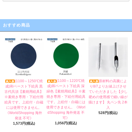
おすすめ商品
(1100～1220℃焼
(1100～1250℃焼
原材料の高騰によ
成)和ペースト下絵具 深
成)和ペースト下絵具 黒
り8/7よりお値上げさせ
緑色【素焼用絵具】※素
古代呉須【素焼用絵具】
ていただきました【少し
焼き専用・下絵付用絵具
※素焼き専用・下絵付用
硬めの使用感で細い線が
です。上絵付・白磁には
絵具です。上絵付・白磁
描けます】 丸ペン先 2本
使用できません。《Worl
には使用できません。
入
dShopping 海外発送 不
《WorldShopping 海外
528円(税込)
可》
発送 不可》
1,056円(税込)
1,573円(税込)