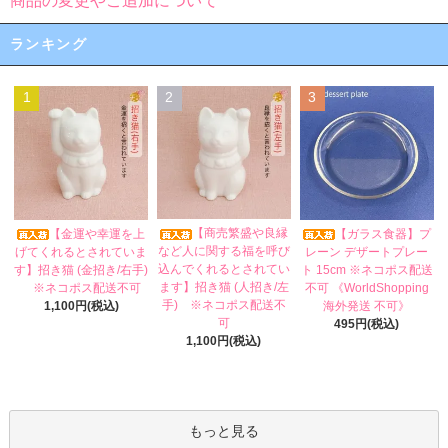
商品の変更やご追加について
ランキング
1
2
3
【商売繁盛や良縁
【金運や幸運を上
【ガラス食器】プ
など人に関する福を呼び
げてくれるとされていま
レーン デザートプレー
込んでくれるとされてい
す】招き猫 (金招き/右手)
ト 15cm ※ネコポス配送
ます】招き猫 (人招き/左
※ネコポス配送不可
不可 《WorldShopping
手) ※ネコポス配送不
1,100円(税込)
海外発送 不可》
可
495円(税込)
1,100円(税込)
もっと見る