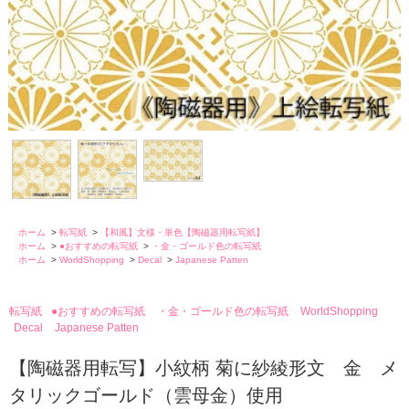
ホーム
>
転写紙
>
【和風】文様・単色【陶磁器用転写紙】
ホーム
>
●おすすめの転写紙
>
・金・ゴールド色の転写紙
ホーム
>
WorldShopping
>
Decal
>
Japanese Patten
転写紙
●おすすめの転写紙
・金・ゴールド色の転写紙
WorldShopping
Decal
Japanese Patten
【陶磁器用転写】小紋柄 菊に紗綾形文 金 メ
タリックゴールド（雲母金）使用