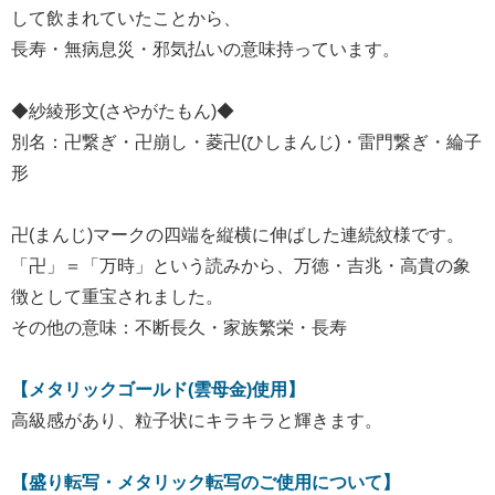
して飲まれていたことから、
長寿・無病息災・邪気払いの意味持っています。
◆紗綾形文(さやがたもん)◆
別名：卍繋ぎ・卍崩し・菱卍(ひしまんじ)・雷門繋ぎ・綸子
形
卍(まんじ)マークの四端を縦横に伸ばした連続紋様です。
「卍」＝「万時」という読みから、万徳・吉兆・高貴の象
徴として重宝されました。
その他の意味：不断長久・家族繁栄・長寿
【メタリックゴールド(雲母金)使用】
高級感があり、粒子状にキラキラと輝きます。
【盛り転写・メタリック転写のご使用について】