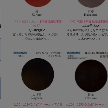
《和》紅(くれない)【陶磁器用粉末盛
《和》灰桜【陶磁器用粉末盛
絵具】
1,210円(税込)
3,850円(税込)
茶と紫の中間のようなコクと深
落ち着いた赤味の盛絵具。木の実や、
る盛絵具。九谷風の絵や、文字
植物の紅葉部分に。
の木の色などにも。
(1100～1220℃焼成)和ペースト下絵具
(1100～1250℃焼成)和ペース