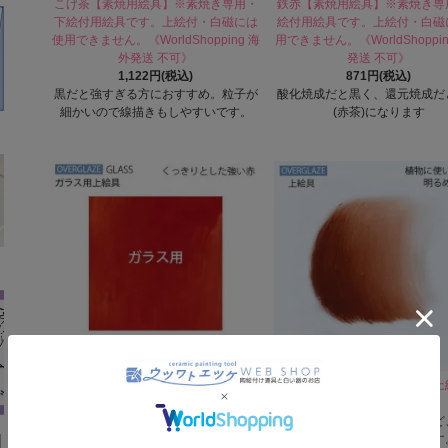
こげ茶【素焼用絵具】※素焼き専用・
鉄赤【素焼用絵具】※素焼き専
下絵付用絵具です。上絵付・白磁には
絵付用絵具です。上絵付・白磁
使用できません。《WorldShopping 海
用できません。《WorldShoppi
外発送 不可》
発送 不可》
1,122円(税込)
871円(税込)
黒だと強すぎる方におすすめ。粒子が
酸化焼成だと黒く、還元焼成だ
細かいので線描きもしやすいです。
(赤茶)になります
《600～620℃焼成》グラス レッド
ローシェンナ【陶磁器用粉末上
【ガラス用粉末上絵具】 ※ガラス絵付
770円(税込)
専用です。陶磁器にはお使いいただけ
明るめの茶色です。犬や猫など
ません。
を描く時にはよく使用されます