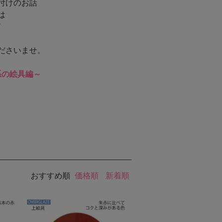
付けのお話
は
て
。
ださいませ。
系の絵具編～
おすすめ順
価格順
新着順