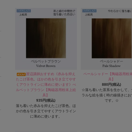
渡辺講師おすすめ《赤みを抑え
ペールシャドー【陶磁器用粉
たこげ茶色。ほかの色を引き立てやす
具】
くアウトラインに薄めに使います》べ
880円(税込)
ルベットブラウン【陶磁器用粉末上絵
☆落ち着いた茶系を生かして、
具】
ラルな絵を描く時の線描きにお
935円(税込)
です。☆
落ち着いた赤みを抑えたこげ茶色。ほ
かの色を引き立てやすくアウトライン
に薄めに使います。