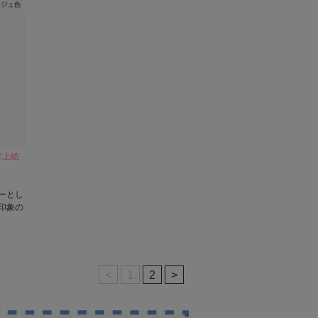
末上絵
ーとし
印象の
<
1
2
>