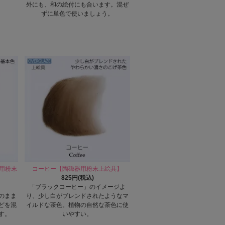
外にも、和の絵付にも合います。混ぜ
ずに単色で使いましょう。
器用粉末
コーヒー【陶磁器用粉末上絵具】
825円(税込)
「ブラックコーヒー」のイメージよ
のまま
り、少し白がブレンドされたようなマ
どを混
イルドな茶色。植物の自然な茶色に使
す。
いやすい。