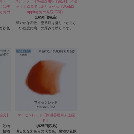
用・下
ズ》レッド【陶磁器用粉末絵具】 ※注
には使
意！上絵具ではありません《WorldSh
ng 海外
opping 海外発送 不可》
1,650円(税込)
鮮やかな赤色。塗る時は盛り上がらな
と鉄色
い程度に均一の厚みで塗ります。
絵具】
マイセンレッド【陶磁器用粉末上絵
具】
、動物
1,925円(税込)
。植物
明るめな朱色赤の代表色。果物や花以