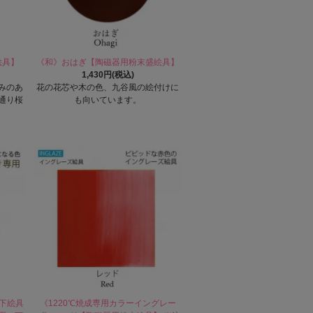
絵具】
《和》おはぎ【陶磁器用粉末盛絵具】
1,430円(税込)
みのあ
花の花芯や木の色、九谷風の絵付けに
通り桜
も向いています。
ト下絵具
《1220℃焼成専用カラーイングレー