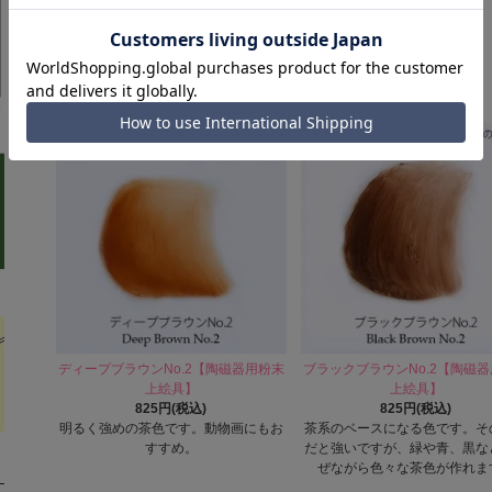
1,870円(税込)
の枝や明るい木肌にも。
強い赤が必要な時に。他の色とは混ぜ
られないので、単色でお使いくださ
い。
ディープブラウンNo.2【陶磁器用粉末
ブラックブラウンNo.2【陶磁
上絵具】
上絵具】
825円(税込)
825円(税込)
明るく強めの茶色です。動物画にもお
茶系のベースになる色です。そ
すすめ。
だと強いですが、緑や青、黒な
ぜながら色々な茶色が作れま