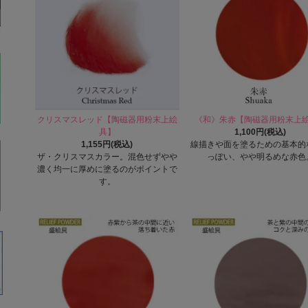
クリスマスレッド【陶磁器用粉末上絵
《和》朱赤【陶磁器用粉末上
具】
1,100円(税込)
1,155円(税込)
線描きや面を塗るための基本的
ザ・クリスマスカラー。混色せずやや
っぽい、やや明るめな赤色
濃く均一に厚めに塗るのがポイントで
す。