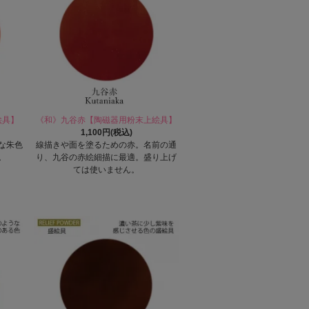
絵具】
《和》九谷赤【陶磁器用粉末上絵具】
1,100円(税込)
な朱色
線描きや面を塗るための赤。名前の通
。
り、九谷の赤絵細描に最適。盛り上げ
ては使いません。