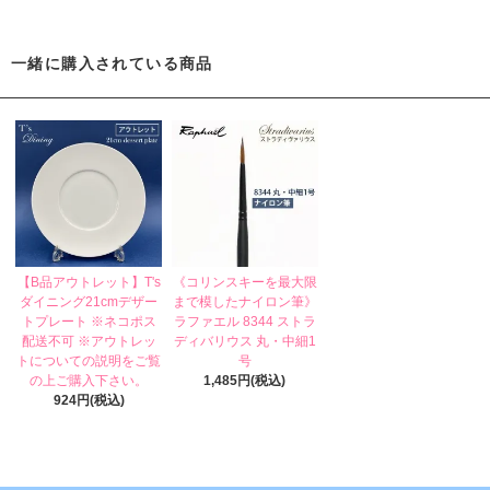
一緒に購入されている商品
【B品アウトレット】T's
《コリンスキーを最大限
ダイニング21cmデザー
まで模したナイロン筆》
トプレート ※ネコポス
ラファエル 8344 ストラ
配送不可 ※アウトレッ
ディバリウス 丸・中細1
トについての説明をご覧
号
の上ご購入下さい。
1,485円(税込)
924円(税込)