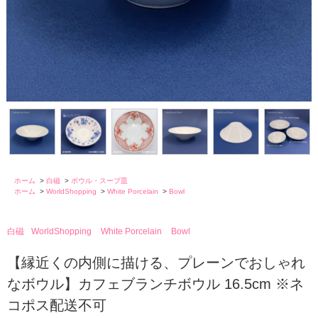
ホーム
>
白磁
>
ボウル・スープ皿
ホーム
>
WorldShopping
>
White Porcelain
>
Bowl
白磁
WorldShopping
White Porcelain
Bowl
【縁近くの内側に描ける、プレーンでおしゃれ
なボウル】カフェブランチボウル 16.5cm ※ネ
コポス配送不可