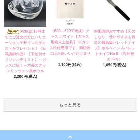
《600～620℃焼成》グ
8/28(金)17時ま
柳田講師おすすめ【刃の
ラス ホワイト【ガラス
しなり、使いやすさも抜
でにご注文の方にバリエ
用粉末上絵具】 ※ガラ
群の最高級パレットナイ
ーションデザインのテキ
ス絵付専用です。陶磁器
フ】ホルベイン Aパレッ
ストをプレゼント！《石
にはお使いいただけませ
トナイフNo.8 《海外発
澤講師作品》【下絵付オ
ん。
送 不可》
リジナルテキスト】～ガ
1,100円(税込)
1,650円(税込)
ラスに描く～木苺のグラ
スリッツェン風ボウル
2,200円(税込)
もっと見る