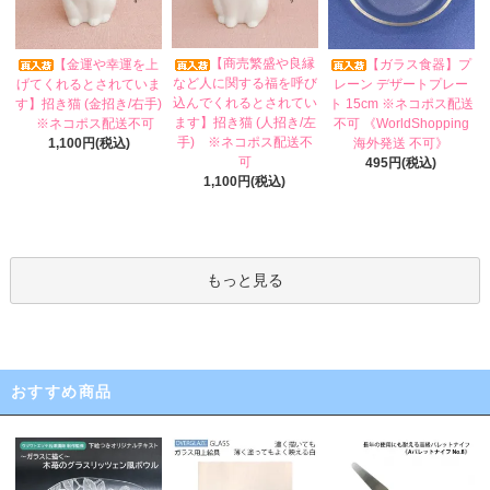
【商売繁盛や良縁
【金運や幸運を上
【ガラス食器】プ
など人に関する福を呼び
げてくれるとされていま
レーン デザートプレー
込んでくれるとされてい
す】招き猫 (金招き/右手)
ト 15cm ※ネコポス配送
ます】招き猫 (人招き/左
※ネコポス配送不可
不可 《WorldShopping
手) ※ネコポス配送不
1,100円(税込)
海外発送 不可》
可
495円(税込)
1,100円(税込)
もっと見る
おすすめ商品