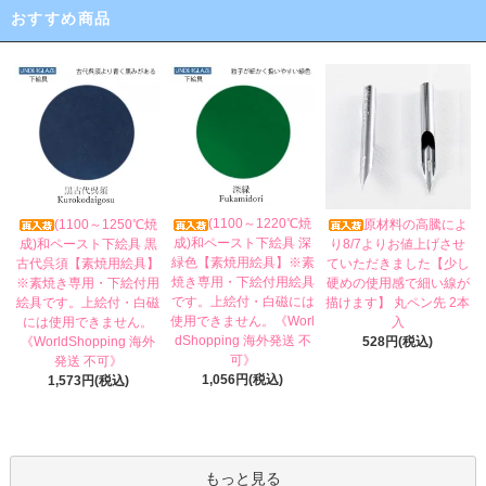
おすすめ商品
(1100～1220℃焼
(1100～1250℃焼
原材料の高騰によ
成)和ペースト下絵具 深
成)和ペースト下絵具 黒
り8/7よりお値上げさせ
緑色【素焼用絵具】※素
古代呉須【素焼用絵具】
ていただきました【少し
焼き専用・下絵付用絵具
※素焼き専用・下絵付用
硬めの使用感で細い線が
です。上絵付・白磁には
絵具です。上絵付・白磁
描けます】 丸ペン先 2本
使用できません。《Worl
には使用できません。
入
dShopping 海外発送 不
《WorldShopping 海外
528円(税込)
可》
発送 不可》
1,056円(税込)
1,573円(税込)
もっと見る