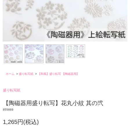
ホーム
>
盛り転写紙
>
【和風】盛り転写 【陶磁器用】
盛り転写紙
【陶磁器用盛り転写】花丸小紋 其の弐
855669
1,265円(税込)