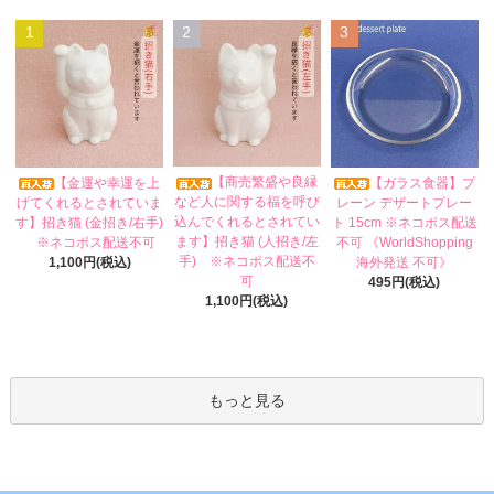
1
2
3
【商売繁盛や良縁
【金運や幸運を上
【ガラス食器】プ
など人に関する福を呼び
げてくれるとされていま
レーン デザートプレー
込んでくれるとされてい
す】招き猫 (金招き/右手)
ト 15cm ※ネコポス配送
ます】招き猫 (人招き/左
※ネコポス配送不可
不可 《WorldShopping
手) ※ネコポス配送不
1,100円(税込)
海外発送 不可》
可
495円(税込)
1,100円(税込)
もっと見る