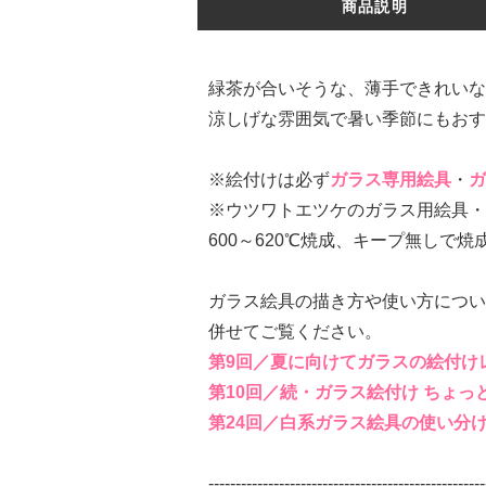
商品説明
緑茶が合いそうな、薄手できれいな
涼しげな雰囲気で暑い季節にもおす
※絵付けは必ず
ガラス専用絵具
・
ガ
※ウツワトエツケのガラス用絵具・
600～620℃焼成、キープ無しで
ガラス絵具の描き方や使い方につい
併せてご覧ください。
第9回／夏に向けてガラスの絵付け
第10回／続・ガラス絵付け ちょっ
第24回／白系ガラス絵具の使い分
---------------------------------------------------