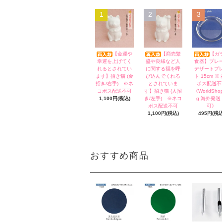
1
2
3
【金運や
【商売繁
【ガ
幸運を上げてく
盛や良縁など人
食器】プレ
れるとされてい
に関する福を呼
デザートプ
ます】招き猫 (金
び込んでくれる
ト 15cm 
招き/右手) ※ネ
とされていま
ポス配送不
コポス配送不可
す】招き猫 (人招
《WorldShop
1,100円(税込)
き/左手) ※ネコ
g 海外発送
ポス配送不可
可》
1,100円(税込)
495円(税込
おすすめ商品