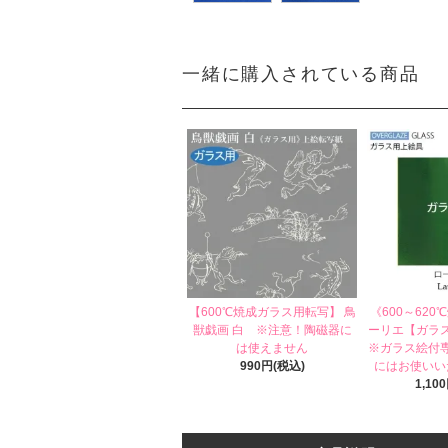
一緒に購入されている商品
【600℃焼成ガラス用転写】 鳥
《600～620
獣戯画 白 ※注意！陶磁器に
ーリエ【ガラ
は使えません
※ガラス絵付
990円(税込)
にはお使いい
1,10