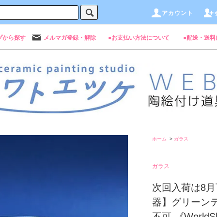
アカウント
プから探す
メルマガ登録・解除
●お支払い方法について
●配送・送料
ホーム
>
ガラス
ガラス
次回入荷は8
器】グリーン
不可 《World