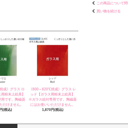
この商品について問
買い物を続ける
℃焼成》グラス ロ
《600～620℃焼成》グラス レ
ス用粉末上絵具】
ッド【ガラス用粉末上絵具】
専用です。陶磁器
※ガラス絵付専用です。陶磁器
ただけません。
にはお使いいただけません。
0円(税込)
1,870円(税込)