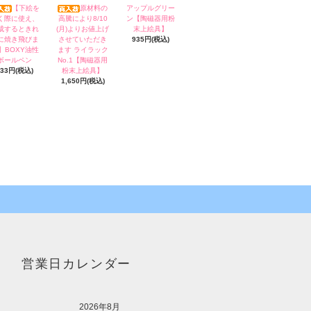
【下絵を
原材料の
アップルグリー
く際に使え、
高騰により8/10
ン【陶磁器用粉
成するときれ
(月)よりお値上げ
末上絵具】
に焼き飛びま
させていただき
935円(税込)
】BOXY油性
ます ライラック
ボールペン
No.1【陶磁器用
133円(税込)
粉末上絵具】
1,650円(税込)
営業日カレンダー
2026年8月