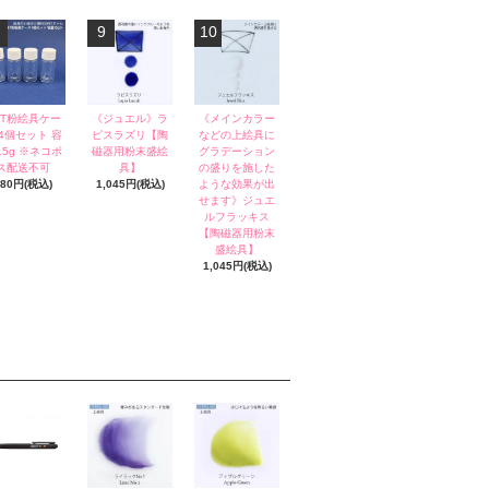
9
10
ET粉絵具ケー
《ジュエル》ラ
《メインカラー
 4個セット 容
ピスラズリ【陶
などの上絵具に
15g ※ネコポ
磁器用粉末盛絵
グラデーション
ス配送不可
具】
の盛りを施した
680円(税込)
1,045円(税込)
ような効果が出
せます》ジュエ
ルフラッキス
【陶磁器用粉末
盛絵具】
1,045円(税込)