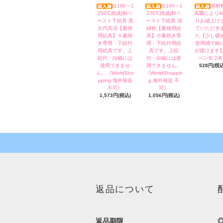
(1100～1
(1100～1
原材
250℃焼成)和ペ
220℃焼成)和ペ
高騰により8/
ースト下絵具 黒
ースト下絵具 深
りお値上げ
古代呉須【素焼
緑色【素焼用絵
ていただき
用絵具】※素焼
具】※素焼き専
た【少し硬
き専用・下絵付
用・下絵付用絵
使用感で細
用絵具です。上
具です。上絵
が描けます】
絵付・白磁には
付・白磁には使
ペン先 2
使用できませ
用できません。
528円(税込
ん。《WorldSho
《WorldShoppin
pping 海外発送
g 海外発送 不
不可》
可》
1,573円(税込)
1,056円(税込)
返品について
返品期限