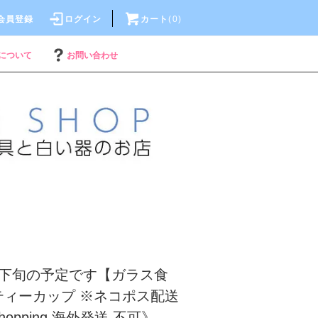
会員登録
ログイン
カート
(
0
)
について
お問い合わせ
月下旬の予定です【ガラス食
ティーカップ ※ネコポス配送
Shopping 海外発送 不可》