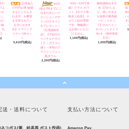
料の
【1本あた
《600～620℃焼
柳田講師おすす
8/28
7よ
り55円お得 線描
成》グラス ホワ
め【刃のしな
描
(金)17時までにご
させ
きをたくさんさ
イト【ガラス用
り、使いやすさ
焼
注文の方にバリ
まし
れる方、お教室
粉末上絵具】 ※
も抜群の最高級
い
エーションデザ
めの
を主宰されてい
ガラス絵付専用
パレットナイ
す
インのテキスト
い線
る方におすす
です。陶磁器に
フ】ホルベイン
をプレゼント！
 丸
め】スマートラ
はお使いいただ
Aパレットナイフ
《石澤講師作
本入
イナー 3本セッ
けません。
No.8 《海外発送
品》【下絵付オ
)
ト
1,100円(税込)
不可》
リジナルテキス
5,610円(税込)
1,650円(税込)
ト】～ガラスに
描く～木苺のグ
ラスリッツェン
風ボウル
2,200円(税込)
配送・送料について
支払い方法について
◎ネコポス(筆、絵具等 ポスト投函)
Amazon Pay