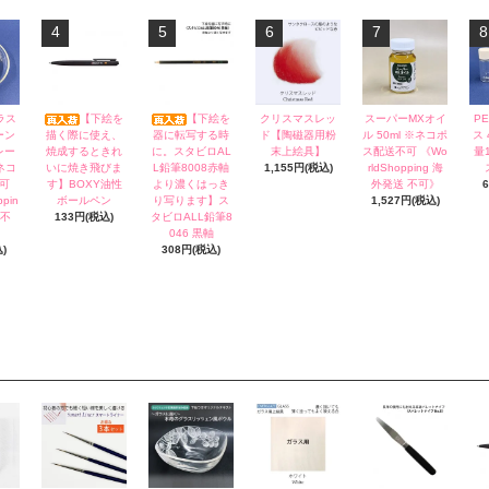
4
5
6
7
8
ラス
【下絵を
【下絵を
クリスマスレッ
スーパーMXオイ
P
ーン
描く際に使え、
器に転写する時
ド【陶磁器用粉
ル 50ml ※ネコポ
ス
レー
焼成するときれ
に。スタビロAL
末上絵具】
ス配送不可 《Wo
量
※ネコ
いに焼き飛びま
L鉛筆8008赤軸
1,155円(税込)
rldShopping 海
可
す】BOXY油性
より濃くはっき
外発送 不可》
pin
ボールペン
り写ります】ス
1,527円(税込)
 不
133円(税込)
タビロALL鉛筆8
046 黒軸
)
308円(税込)